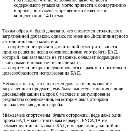
содержимого упаковки могло привести к обнаружению
в пробе спортсмена запрещенного вещества в
концентрации 140 нг/мл.
Таким образом, было доказано, что спортсмен столкнулся с
загрязнённой добавкой, однако, по мнению Дисциплинарного
антидопингового комитета:
— спортсмен не проявил достаточной осмотрительности,
приняв решение перед соревнованиями употребить БАД,
который, как заявлялась на упаковке, обладает бодрящими
свойствами и повышает выносливость;
— спортсмен не проконсультировался с врачом относительно
целесообразности использования БАД.
Несмотря на то, что спортсмен доказал использование
загрязненного продукта, ему была вынесена санкция в виде
дисквалификации на срок 8 месяцев и аннулированы
результаты соревнования, на котором была отобрана
положительная допинг-проба.
Уважаемые спортсмены, будьте осторожны, ведь даже один
приём БАД может стоить вам карьеры. РУСАДА не
рекомендует использовать БАД и не дает консультаций по
поводу их применения. В случае, если вы, осознавая риски,