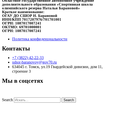
Областное государственное автономное учреждение
дополнительного образования «Спортивная школа
олимпийского резерва Натальи Барановой»
Краткое наименование:
ОГАУ ДО СШОР Н. Барановой
ИНН/КПП
7017207976/701701001
ОГРН:
1087017007241
ОКТМО:
69701000001
ОГРН:
1087017007241
Политика конфиденциальности
Контакты
+7 (3822) 42-22-33
sshor-baranovoy@gov70.ru
634045 г. Томск, ул.19 Гвардейской дивизии, дом 11,
строение 3
Мы в соцсетях
Search
Search