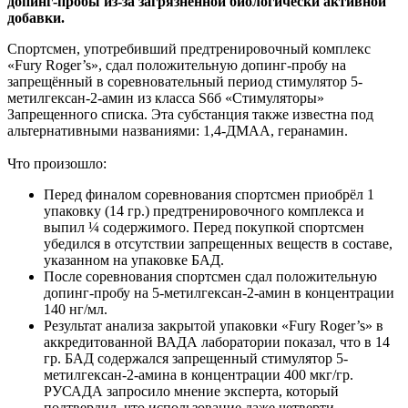
допинг-пробы из-за загрязнённой биологически активной
добавки.
Спортсмен, употребивший предтренировочный комплекс
«Fury Roger’s», сдал положительную допинг-пробу на
запрещённый в соревновательный период стимулятор 5-
метилгексан-2-амин из класса S6б «Стимуляторы»
Запрещенного списка. Эта субстанция также известна под
альтернативными названиями: 1,4-ДМАА, геранамин.
Что произошло:
Перед финалом соревнования спортсмен приобрёл 1
упаковку (14 гр.) предтренировочного комплекса и
выпил ¼ содержимого. Перед покупкой спортсмен
убедился в отсутствии запрещенных веществ в составе,
указанном на упаковке БАД.
После соревнования спортсмен сдал положительную
допинг-пробу на 5-метилгексан-2-амин в концентрации
140 нг/мл.
Результат анализа закрытой упаковки «Fury Roger’s» в
аккредитованной ВАДА лаборатории показал, что в 14
гр. БАД содержался запрещенный стимулятор 5-
метилгексан-2-амина в концентрации 400 мкг/гр.
РУСАДА запросило мнение эксперта, который
подтвердил, что использование даже четверти