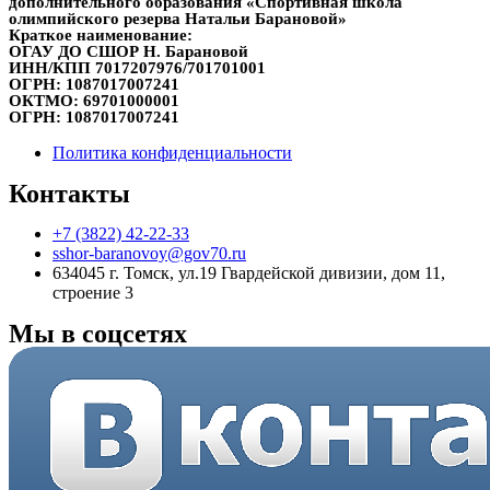
дополнительного образования «Спортивная школа
олимпийского резерва Натальи Барановой»
Краткое наименование:
ОГАУ ДО СШОР Н. Барановой
ИНН/КПП
7017207976/701701001
ОГРН:
1087017007241
ОКТМО:
69701000001
ОГРН:
1087017007241
Политика конфиденциальности
Контакты
+7 (3822) 42-22-33
sshor-baranovoy@gov70.ru
634045 г. Томск, ул.19 Гвардейской дивизии, дом 11,
строение 3
Мы в соцсетях