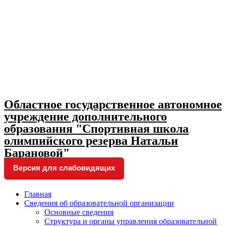
Skip
to
content
Областное государственное автономное
учреждение дополнительного
образования "Спортивная школа
олимпийского резерва Натальи
Барановой"
Версия для слабовидящих
Главная
Сведения об образовательной организации
Основные сведения
Структура и органы управления образовательной