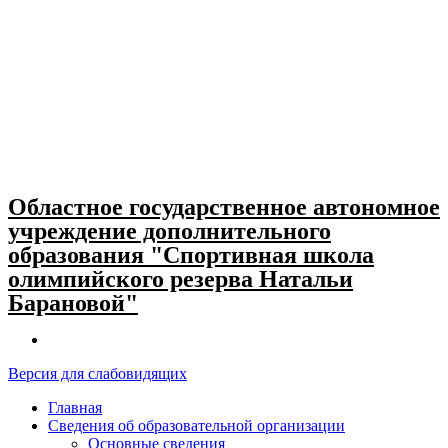
Skip
to
content
Областное государственное автономное
учреждение дополнительного
образования "Спортивная школа
олимпийского резерва Натальи
Барановой"
Версия для слабовидящих
Главная
Сведения об образовательной организации
Основные сведения