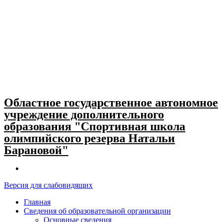
Skip
to
content
Областное государственное автономное
учреждение дополнительного
образования "Спортивная школа
олимпийского резерва Натальи
Барановой"
Версия для слабовидящих
Главная
Сведения об образовательной организации
Основные сведения