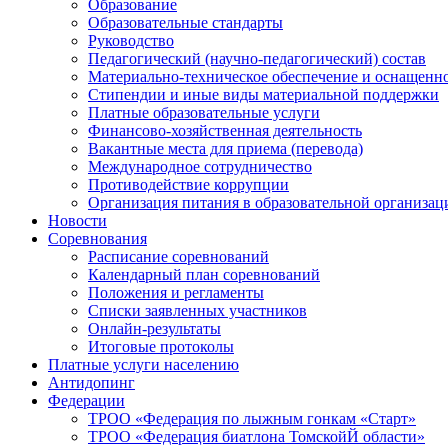
Образование
Образовательные стандарты
Руководство
Педагогический (научно-педагогический) состав
Материально-техническое обеспечение и оснащеннос
Стипендии и иные виды материальной поддержки
Платные образовательные услуги
Финансово-хозяйственная деятельность
Вакантные места для приема (перевода)
Международное сотрудничество
Противодействие коррупции
Организация питания в образовательной организац
Новости
Соревнования
Расписание соревнований
Календарный план соревнований
Положения и регламенты
Списки заявленных участников
Онлайн-результаты
Итоговые протоколы
Платные услуги населению
Антидопинг
Федерации
ТРОО «Федерация по лыжным гонкам «Старт»
ТРОО «Федерация биатлона ТомскойЙ области»