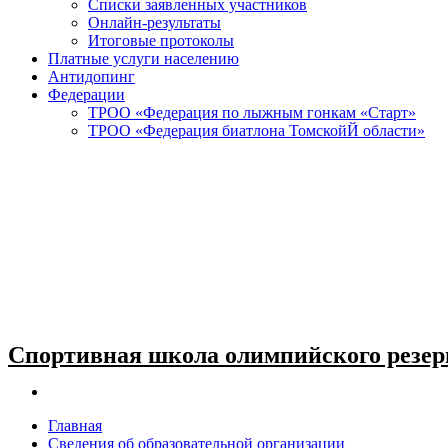
Списки заявленных участников
Онлайн-результаты
Итоговые протоколы
Платные услуги населению
Антидопинг
Федерации
ТРОО «Федерация по лыжным гонкам «Старт»
ТРОО «Федерация биатлона ТомскойЙ области»
Спортивная школа олимпийского резер
Главная
Сведения об образовательной организации