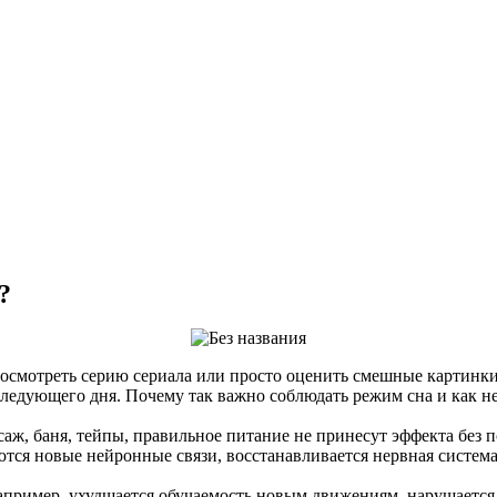
?
осмотреть серию сериала или просто оценить смешные картинки в
 следующего дня. Почему так важно соблюдать режим сна и как 
аж, баня, тейпы, правильное питание не принесут эффекта без 
тся новые нейронные связи, восстанавливается нервная система
пример, ухудшается обучаемость новым движениям, нарушается 