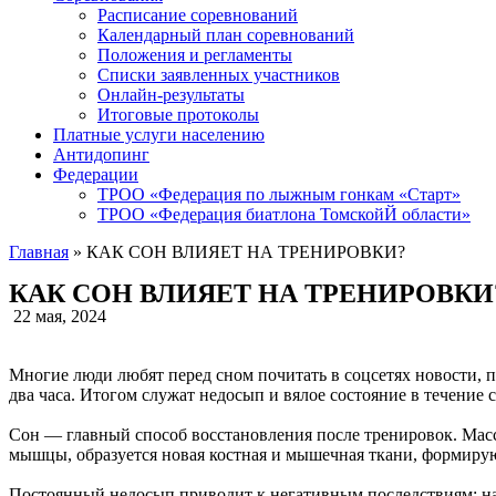
Расписание соревнований
Календарный план соревнований
Положения и регламенты
Списки заявленных участников
Онлайн-результаты
Итоговые протоколы
Платные услуги населению
Антидопинг
Федерации
ТРОО «Федерация по лыжным гонкам «Старт»
ТРОО «Федерация биатлона ТомскойЙ области»
Главная
»
КАК СОН ВЛИЯЕТ НА ТРЕНИРОВКИ?
КАК СОН ВЛИЯЕТ НА ТРЕНИРОВКИ
22 мая, 2024
Многие люди любят перед сном почитать в соцсетях новости, п
два часа. Итогом служат недосып и вялое состояние в течение
Сон — главный способ восстановления после тренировок. Масс
мышцы, образуется новая костная и мышечная ткани, формирую
Постоянный недосып приводит к негативным последствиям: на