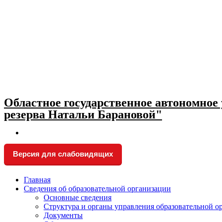
Skip
to
content
Областное государственное автономное
резерва Натальи Барановой"
Версия для слабовидящих
Главная
Сведения об образовательной организации
Основные сведения
Структура и органы управления образовательной о
Документы