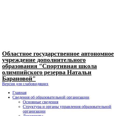
Skip
to
content
Областное государственное автономное
учреждение дополнительного
образования "Спортивная школа
олимпийского резерва Натальи
Барановой"
Версия для слабовидящих
Главная
Сведения об образовательной организации
Основные сведения
Структура и органы управления образовательной
организации
Документы