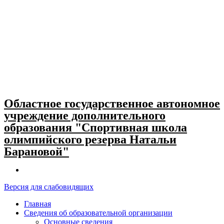
Skip
to
content
Областное государственное автономное
учреждение дополнительного
образования "Спортивная школа
олимпийского резерва Натальи
Барановой"
Версия для слабовидящих
Главная
Сведения об образовательной организации
Основные сведения