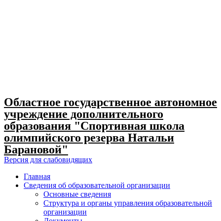
Skip
to
content
Областное государственное автономное
учреждение дополнительного
образования "Спортивная школа
олимпийского резерва Натальи
Барановой"
Версия для слабовидящих
Главная
Сведения об образовательной организации
Основные сведения
Структура и органы управления образовательной
организации
Документы