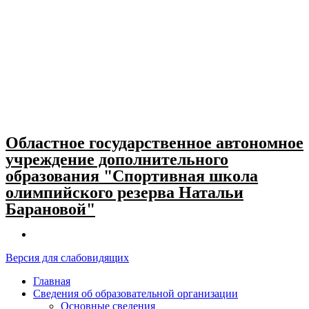
Skip
to
content
Областное государственное автономное
учреждение дополнительного
образования "Спортивная школа
олимпийского резерва Натальи
Барановой"
Версия для слабовидящих
Главная
Сведения об образовательной организации
Основные сведения