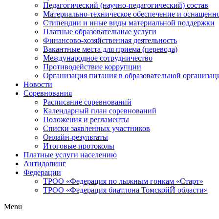
Педагогический (научно-педагогический) состав
Материально-техническое обеспечение и оснащеннос
Стипендии и иные виды материальной поддержки
Платные образовательные услуги
Финансово-хозяйственная деятельность
Вакантные места для приема (перевода)
Международное сотрудничество
Противодействие коррупции
Организация питания в образовательной организац
Новости
Соревнования
Расписание соревнований
Календарный план соревнований
Положения и регламенты
Списки заявленных участников
Онлайн-результаты
Итоговые протоколы
Платные услуги населению
Антидопинг
Федерации
ТРОО «Федерация по лыжным гонкам «Старт»
ТРОО «Федерация биатлона ТомскойЙ области»
Menu