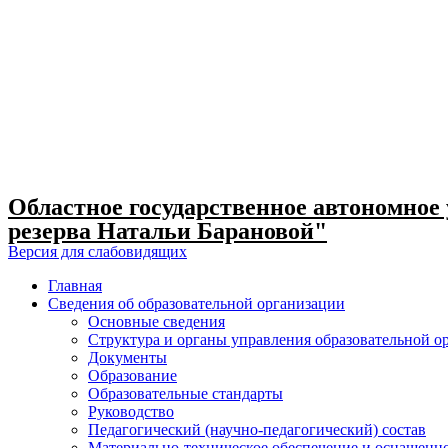
Skip
to
content
Областное государственное автономное
резерва Натальи Барановой"
Версия для слабовидящих
Главная
Сведения об образовательной организации
Основные сведения
Структура и органы управления образовательной о
Документы
Образование
Образовательные стандарты
Руководство
Педагогический (научно-педагогический) состав
Материально-техническое обеспечение и оснащеннос