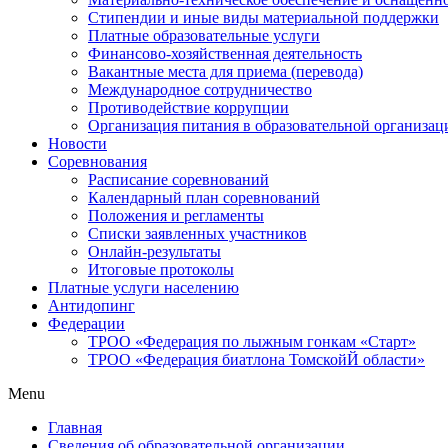
Стипендии и иные виды материальной поддержки
Платные образовательные услуги
Финансово-хозяйственная деятельность
Вакантные места для приема (перевода)
Международное сотрудничество
Противодействие коррупции
Организация питания в образовательной организац
Новости
Соревнования
Расписание соревнований
Календарный план соревнований
Положения и регламенты
Списки заявленных участников
Онлайн-результаты
Итоговые протоколы
Платные услуги населению
Антидопинг
Федерации
ТРОО «Федерация по лыжным гонкам «Старт»
ТРОО «Федерация биатлона ТомскойЙ области»
Menu
Главная
Сведения об образовательной организации