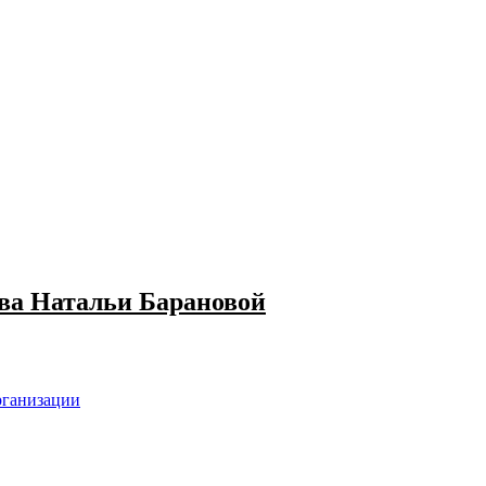
ва Натальи Барановой
рганизации