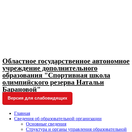
Skip
to
content
Областное государственное автономное
учреждение дополнительного
образования "Спортивная школа
олимпийского резерва Натальи
Барановой"
Версия для слабовидящих
Главная
Сведения об образовательной организации
Основные сведения
Структура и органы управления образовательной