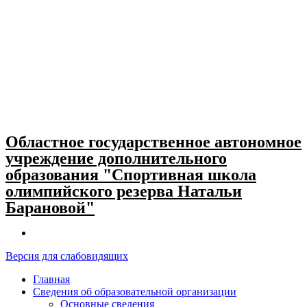
Skip
to
content
Областное государственное автономное
учреждение дополнительного
образования "Спортивная школа
олимпийского резерва Натальи
Барановой"
Версия для слабовидящих
Главная
Сведения об образовательной организации
Основные сведения