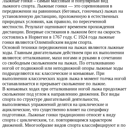
Лыжные гонки – самый массовый и популярный вид
лыжного спорта. Лыжные гонки — это соревнования в
передвижении на равнинных (беговых, гоночных) лыжах на
установленную дистанцию, проложенную в естественных
природных условиях, как правило, по пересеченной
местности. Результат оценивают временем прохождения
дистанции. Впервые состязания в лыжном беге на скорость
состоялись в Норвегии в 1767 году. С 1924 года лыжные
гонки являются Олимпийским видом спорта.
Основой техники передвижения на лыжах являются лыжные
ходы. Главным двигательным действием при их выполнении
являются: отталкивание, махи ногами и руками в сочетании
со свободным скольжением на лыжах. По отталкиванию
ногой от подвижной или неподвижной опоры лыжные ходы
подразделяются на: классические и коньковые. При
выполнении классических ходов лыжа в момент толчка ногой
останавливается и прерывает скольжение по лыжне.
В коньковых ходах при отталкивании ногой лыжа продолжает
скольжение под углом к направлению движения. Все виды
спорта по структуре двигательной деятельности,
выполняемых упражнений делятся на циклические и
ациклические, что существенно влияет на специфику
подготовки. Лыжные гонки традиционно относят к виду
спорта с циклическим, т.е. повторяющимся характером
движений. Многообразие видов спорта классифицируют и по